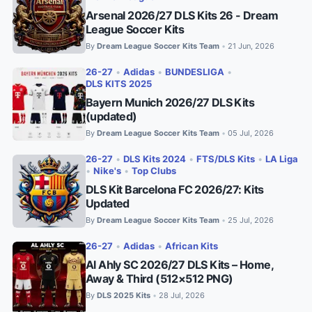
Arsenal 2026/27 DLS Kits 26 - Dream
League Soccer Kits
By
Dream League Soccer Kits Team
21 Jun, 2026
•
26-27
•
Adidas
•
BUNDESLIGA
•
DLS KITS 2025
Bayern Munich 2026/27 DLS Kits
(updated)
By
Dream League Soccer Kits Team
05 Jul, 2026
•
26-27
•
DLS Kits 2024
•
FTS/DLS Kits
•
LA Liga
•
Nike's
•
Top Clubs
DLS Kit Barcelona FC 2026/27: Kits
Updated
By
Dream League Soccer Kits Team
25 Jul, 2026
•
26-27
•
Adidas
•
African Kits
Al Ahly SC 2026/27 DLS Kits – Home,
Away & Third (512×512 PNG)
By
DLS 2025 Kits
28 Jul, 2026
•