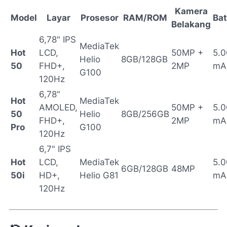
Kamera
Model
Layar
Prosesor
RAM/ROM
Bat
Belakang
6,78" IPS
MediaTek
Hot
LCD,
50MP +
5.
Helio
8GB/128GB
50
FHD+,
2MP
mA
G100
120Hz
6,78"
Hot
MediaTek
AMOLED,
50MP +
5.
50
Helio
8GB/256GB
FHD+,
2MP
mA
Pro
G100
120Hz
6,7" IPS
Hot
LCD,
MediaTek
5.
6GB/128GB
48MP
50i
HD+,
Helio G81
mA
120Hz