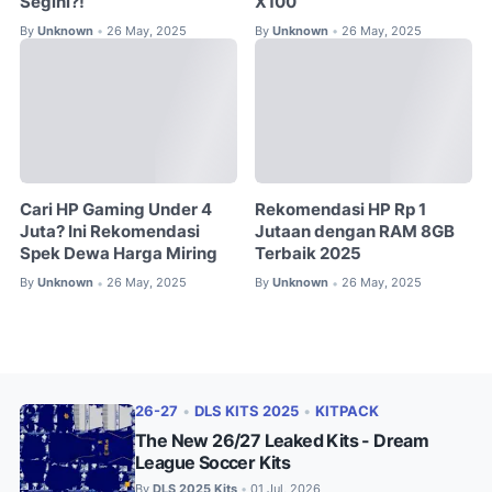
Segini?!
X100
By
Unknown
26 May, 2025
By
Unknown
26 May, 2025
•
•
Cari HP Gaming Under 4
Rekomendasi HP Rp 1
Juta? Ini Rekomendasi
Jutaan dengan RAM 8GB
Spek Dewa Harga Miring
Terbaik 2025
By
Unknown
26 May, 2025
By
Unknown
26 May, 2025
•
•
26-27
•
DLS KITS 2025
•
KITPACK
The New 26/27 Leaked Kits - Dream
League Soccer Kits
By
DLS 2025 Kits
01 Jul, 2026
•